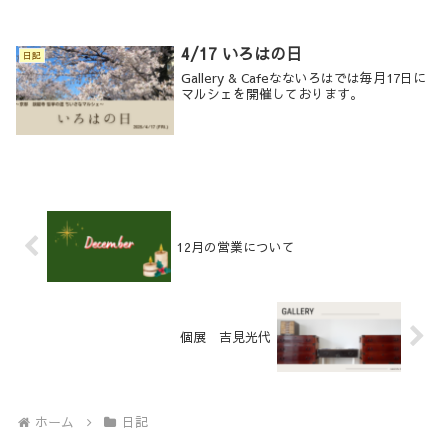
えたからだにしみる美味しさです先日の大
寒波到来・・・左京区銀閣寺・哲学の道も
一面雪景色と...
4/17 いろはの日
日記
Gallery & Cafeなないろはでは毎月17日に
マルシェを開催しております。
12月の営業について
個展 吉見光代
ホーム
日記