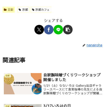
日記
京都
京都カフェ
シェアする
nanairoha
関連記事
自家製味噌づくりワークショップ
日記
開催しました
1/21（土）なないろは Gallery当店ギャラ
リースペースにて食育指導の先生による自
家製味噌づくりのワークショップが開催さ
れました先生が厳選されたこだわりの麹と
塩、そしてじっくりと煮た大豆をまぜてつ
くりますお味噌づくりの工程、ひとつひ
3/17いろはの日
日記