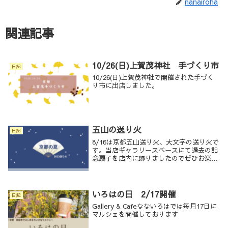
nanairoha
関連記事
10/26(日)上賀茂神社 手づくり市
日記
10/26(日)上賀茂神社で開催された手づく
り市に出店しました。
五山の送り火
日記
8/16は京都五山送り火、大文字の送り火で
す。当店ギャラリースペースにて過去の記
念扇子を店内に飾りましたのでぜひお楽し
みください！ご来店お待ちしております。
いろはの日 2/17開催
日記
Gallery & Cafeなないろはでは毎月17日に
マルシェを開催しております