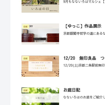
9月もなないろはマルシェ
【ゆっこ】作品展示
日記
京都銀閣寺哲学の道にある
12/20 無印良品 
日記
12/20(土)京都二条駅前
お庭日記
日記
なないろはのお庭をご紹介